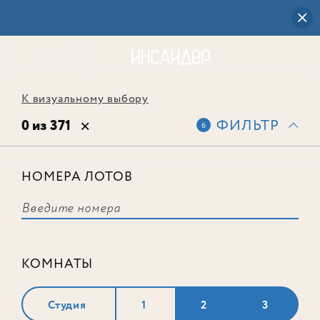
К визуальному выбору
0 из 371
ФИЛЬТР
6
НОМЕРА ЛОТОВ
Выбранным фильтрам не
соответствует ни одного лота
КОМНАТЫ
Студия
1
2
3