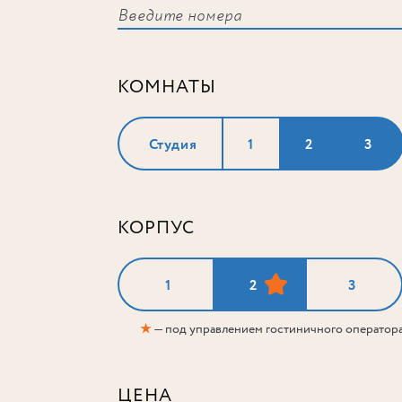
КОМНАТЫ
Студия
1
2
3
КОРПУС
1
2
3
★
— под управлением гостиничного оператор
ЦЕНА