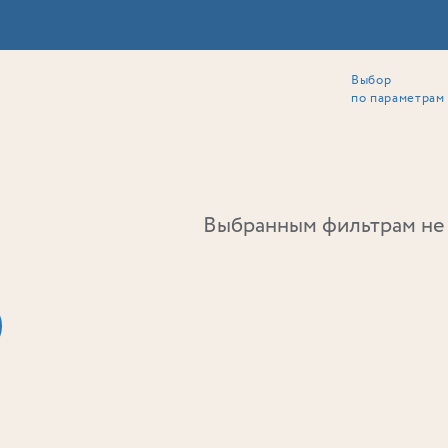
Выбор
ии
Локация
Инвесторам
Собственникам
Способы покупки
по параметрам
Ь
Выбранным фильтрам не 