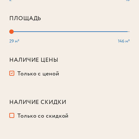
ПЛОЩАДЬ
29 м²
146 м²
3-комнатный
121,4 м²
Корпус
3
НАЛИЧИЕ ЦЕНЫ
Этаж
11
из 16
Только с ценой
54 030 284
₽
-15%
63 565 040
₽
НАЛИЧИЕ СКИДКИ
Только со скидкой