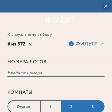
К визуальному выбору
6 из 372
ФИЛЬТР
5
НОМЕРА ЛОТОВ
Лот № 790
КОМНАТЫ
Студия
1
2
3