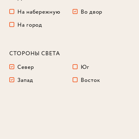
На набережную
Во двор
На город
СТОРОНЫ СВЕТА
Север
Юг
3-комнатный
110,7 м²
Запад
Восток
Корпус
3
Этаж
10
из 16
58 848 988
₽