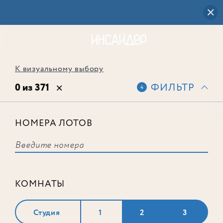
К визуальному выбору
0 из 371
ФИЛЬТР
4
НОМЕРА ЛОТОВ
Выбранным фильтрам не
соответствует ни одного лота
КОМНАТЫ
Студия
1
2
3