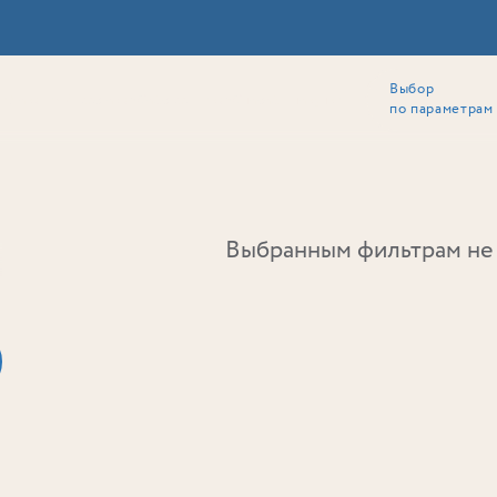
Выбор
ии
Локация
Инвесторам
Собственникам
Способы покупки
по параметрам
Ь
Выбранным фильтрам не 