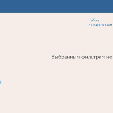
Выбор
ии
Локация
Инвесторам
Собственникам
Способы покупки
по параметрам
Ь
Выбранным фильтрам не 