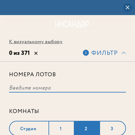
К визуальному выбору
0 из 371
ФИЛЬТР
5
НОМЕРА ЛОТОВ
Выбранным фильтрам не
соответствует ни одного лота
КОМНАТЫ
Студия
1
2
3