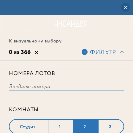
К визуальному выбору
0 из 366
ФИЛЬТР
6
НОМЕРА ЛОТОВ
Выбранным фильтрам не
соответствует ни одного лота
КОМНАТЫ
Студия
1
2
3