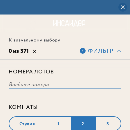
К визуальному выбору
0 из 371
ФИЛЬТР
5
НОМЕРА ЛОТОВ
Выбранным фильтрам не
соответствует ни одного лота
КОМНАТЫ
Студия
1
2
3