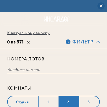
К визуальному выбору
0 из 371
ФИЛЬТР
4
НОМЕРА ЛОТОВ
Выбранным фильтрам не
соответствует ни одного лота
КОМНАТЫ
Студия
1
2
3