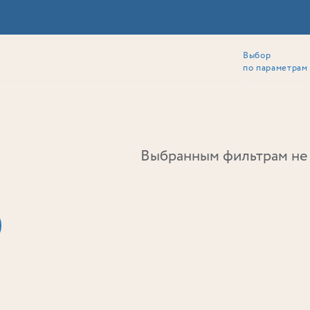
Выбор
ии
Локация
Инвесторам
Собственникам
Способы покупки
по параметрам
Ь
Выбранным фильтрам не 