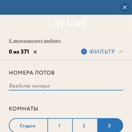
К визуальному выбору
0 из 371
ФИЛЬТР
5
НОМЕРА ЛОТОВ
Выбранным фильтрам не
соответствует ни одного лота
КОМНАТЫ
Студия
1
2
3