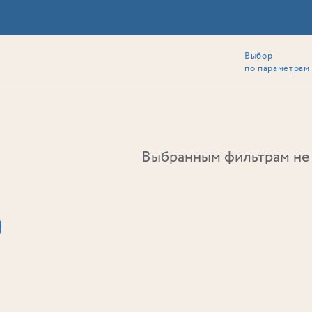
Выбор
ии
Локация
Инвесторам
Собственникам
Способы покупки
по параметрам
Ь
Выбранным фильтрам не 