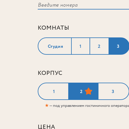
КОМНАТЫ
Студия
1
2
3
КОРПУС
1
2
3
★
— под управлением гостиничного оператор
ЦЕНА