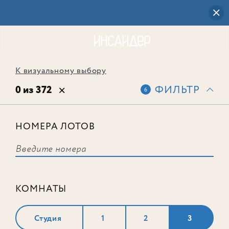
К визуальному выбору
0 из 372
ФИЛЬТР
6
НОМЕРА ЛОТОВ
Выбранным фильтрам не
соответствует ни одного лота
КОМНАТЫ
Студия
1
2
3