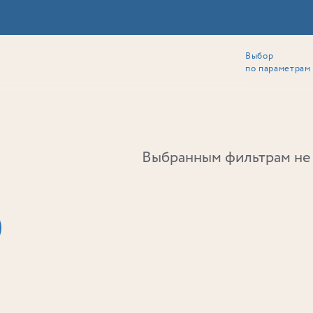
Выбор
ии
Локация
Инвесторам
Собственникам
Способы покупки
по параметрам
Ь
Выбранным фильтрам не 