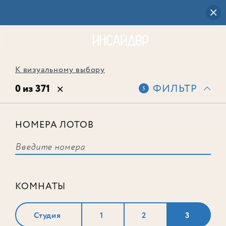
К визуальному выбору
0 из 371
ФИЛЬТР
5
НОМЕРА ЛОТОВ
Выбранным фильтрам не
соответствует ни одного лота
КОМНАТЫ
Студия
1
2
3