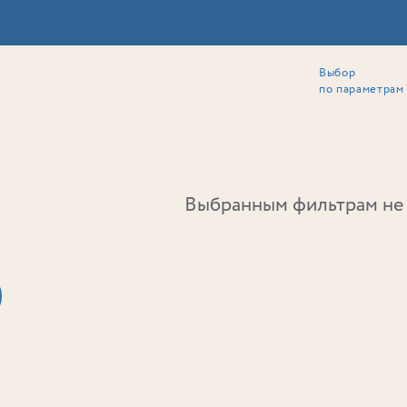
Выбор
ии
Локация
Инвесторам
Собственникам
Способы покупки
по параметрам
Ь
Выбранным фильтрам не 