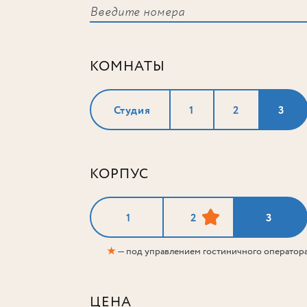
КОМНАТЫ
Студия
1
2
3
КОРПУС
1
2
3
★
— под управлением гостиничного оператор
ЦЕНА