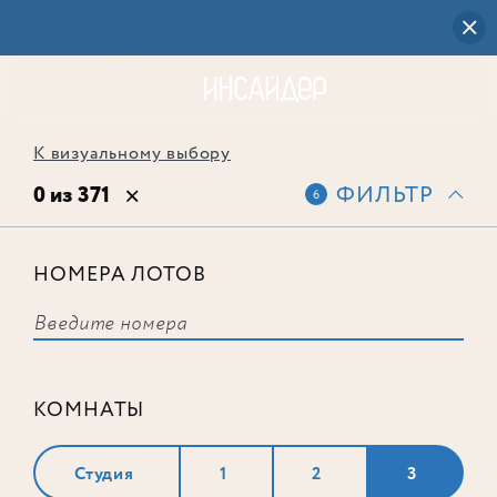
К визуальному выбору
0 из 371
ФИЛЬТР
6
НОМЕРА ЛОТОВ
Выбранным фильтрам не
соответствует ни одного лота
КОМНАТЫ
Студия
1
2
3