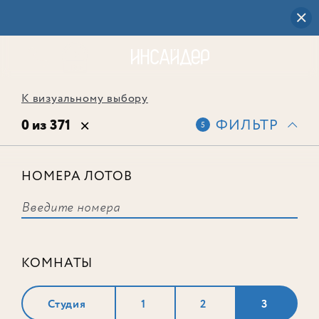
К визуальному выбору
0 из 371
ФИЛЬТР
5
НОМЕРА ЛОТОВ
Выбранным фильтрам не
соответствует ни одного лота
КОМНАТЫ
Студия
1
2
3