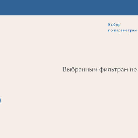
Выбор
ии
Локация
Инвесторам
Собственникам
Способы покупки
по параметрам
Ь
Выбранным фильтрам не 