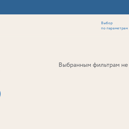
Выбор
ии
Локация
Инвесторам
Собственникам
Способы покупки
по параметрам
Ь
Выбранным фильтрам не 