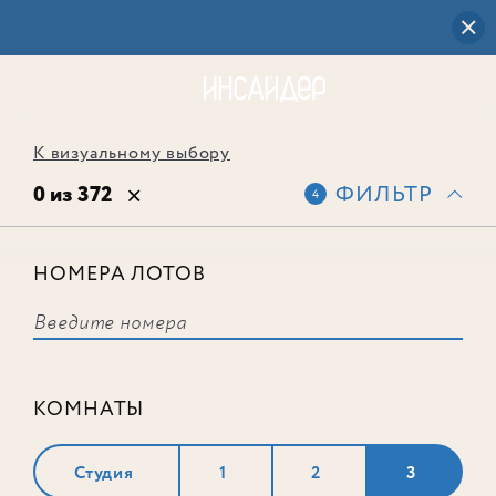
К визуальному выбору
0 из 372
ФИЛЬТР
4
НОМЕРА ЛОТОВ
Выбранным фильтрам не
соответствует ни одного лота
КОМНАТЫ
Студия
1
2
3