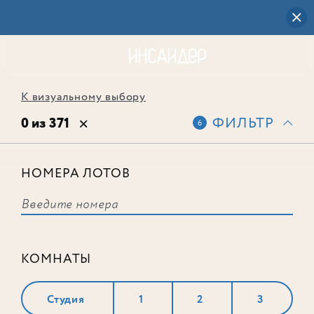
К визуальному выбору
0 из 371
ФИЛЬТР
6
НОМЕРА ЛОТОВ
Выбранным фильтрам не
соответствует ни одного лота
КОМНАТЫ
Студия
1
2
3