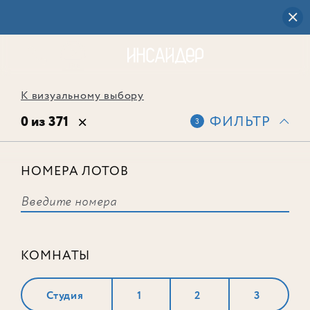
К визуальному выбору
0 из 371
ФИЛЬТР
3
НОМЕРА ЛОТОВ
Выбранным фильтрам не
соответствует ни одного лота
КОМНАТЫ
Студия
1
2
3