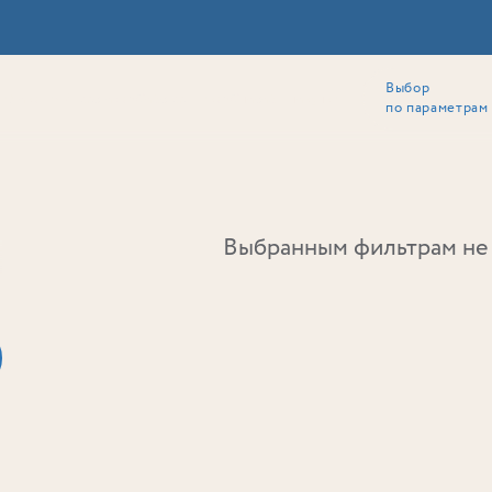
Выбор
ии
Локация
Инвесторам
Собственникам
Способы покупки
по параметрам
Ь
Выбранным фильтрам не 