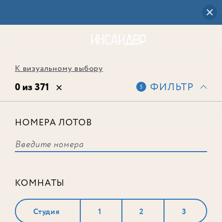
К визуальному выбору
0 из 371
ФИЛЬТР
5
НОМЕРА ЛОТОВ
Выбранным фильтрам не
соответствует ни одного лота
КОМНАТЫ
Студия
1
2
3