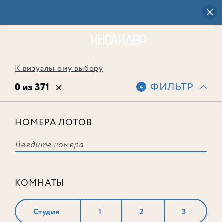
К визуальному выбору
0 из 371
ФИЛЬТР
4
НОМЕРА ЛОТОВ
Выбранным фильтрам не
соответствует ни одного лота
КОМНАТЫ
Студия
1
2
3