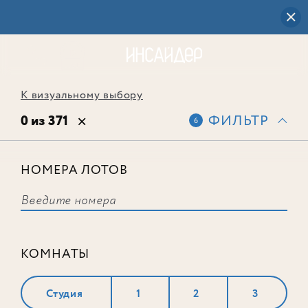
К визуальному выбору
0 из 371
ФИЛЬТР
6
НОМЕРА ЛОТОВ
Выбранным фильтрам не
соответствует ни одного лота
КОМНАТЫ
Студия
1
2
3