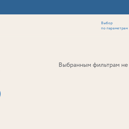
Выбор
ии
Локация
Инвесторам
Собственникам
Способы покупки
по параметрам
Ь
Выбранным фильтрам не 