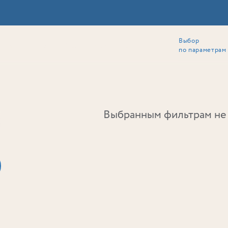
Выбор
ии
Локация
Инвесторам
Собственникам
Способы покупки
по параметрам
Ь
Выбранным фильтрам не 