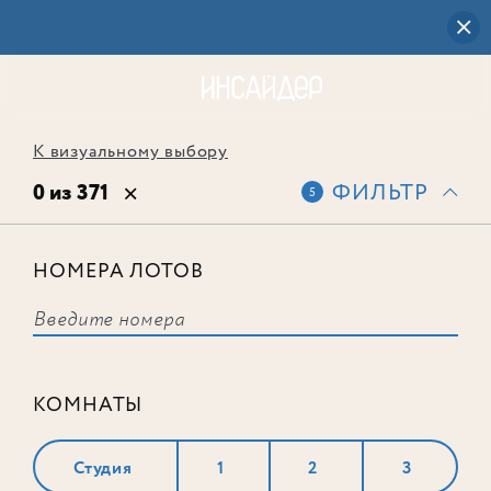
К визуальному выбору
0 из 371
ФИЛЬТР
5
НОМЕРА ЛОТОВ
Выбранным фильтрам не
соответствует ни одного лота
КОМНАТЫ
Студия
1
2
3