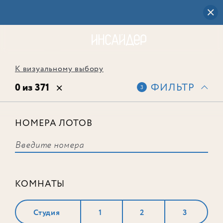
К визуальному выбору
0 из 371
ФИЛЬТР
3
НОМЕРА ЛОТОВ
Выбранным фильтрам не
соответствует ни одного лота
КОМНАТЫ
Студия
1
2
3