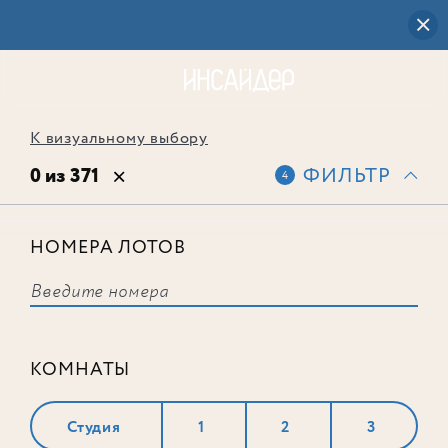
К визуальному выбору
0 из 371
ФИЛЬТР
4
НОМЕРА ЛОТОВ
Выбранным фильтрам не
соответствует ни одного лота
КОМНАТЫ
Студия
1
2
3