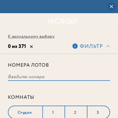
К визуальному выбору
0 из 371
ФИЛЬТР
4
НОМЕРА ЛОТОВ
Выбранным фильтрам не
соответствует ни одного лота
КОМНАТЫ
Студия
1
2
3