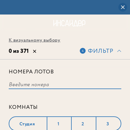
К визуальному выбору
0 из 371
ФИЛЬТР
4
НОМЕРА ЛОТОВ
Выбранным фильтрам не
соответствует ни одного лота
КОМНАТЫ
Студия
1
2
3