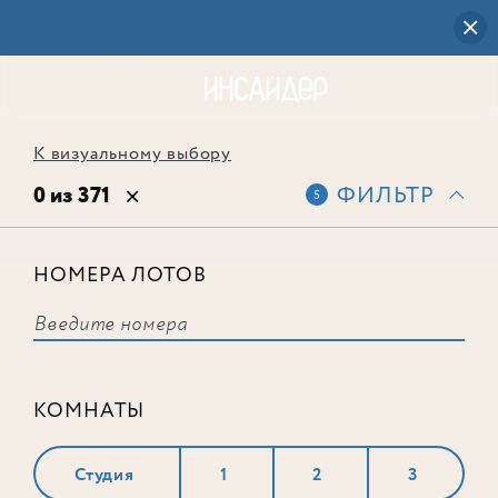
К визуальному выбору
0 из 371
ФИЛЬТР
5
НОМЕРА ЛОТОВ
Выбранным фильтрам не
соответствует ни одного лота
КОМНАТЫ
Студия
1
2
3