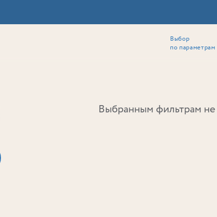
Выбор
ии
Локация
Инвесторам
Собственникам
Способы покупки
по параметрам
Ь
Выбранным фильтрам не 