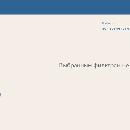
Выбор
ии
Локация
Инвесторам
Собственникам
Способы покупки
по параметрам
Ь
Выбранным фильтрам не 