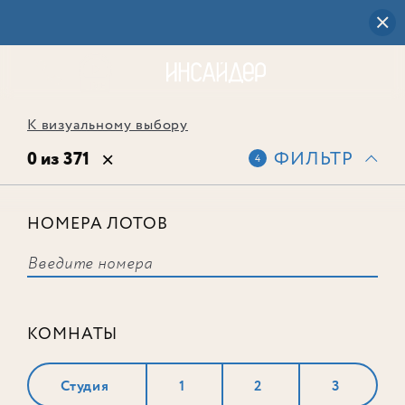
К визуальному выбору
0 из 371
ФИЛЬТР
4
НОМЕРА ЛОТОВ
Выбранным фильтрам не
соответствует ни одного лота
КОМНАТЫ
Студия
1
2
3