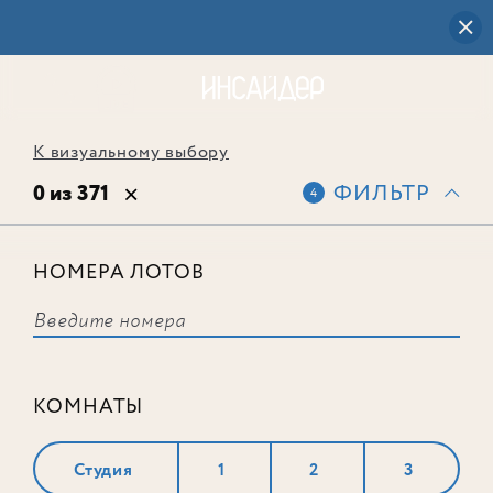
К визуальному выбору
0 из 371
ФИЛЬТР
4
НОМЕРА ЛОТОВ
Выбранным фильтрам не
соответствует ни одного лота
КОМНАТЫ
Студия
1
2
3