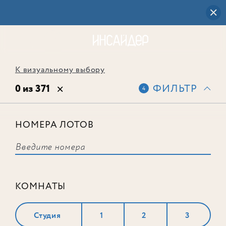
К визуальному выбору
0 из 371
ФИЛЬТР
4
НОМЕРА ЛОТОВ
Выбранным фильтрам не
соответствует ни одного лота
КОМНАТЫ
Студия
1
2
3