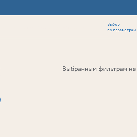
Выбор
ии
Локация
Инвесторам
Собственникам
Способы покупки
по параметрам
Ь
Выбранным фильтрам не 