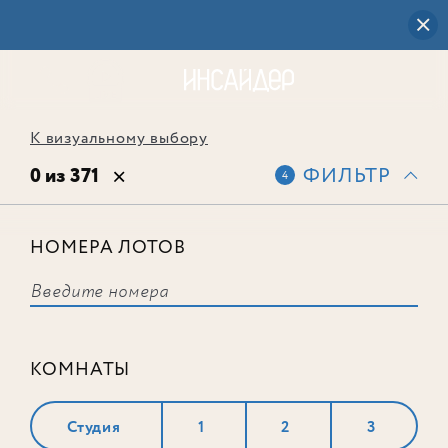
К визуальному выбору
0 из 371
ФИЛЬТР
4
НОМЕРА ЛОТОВ
Выбранным фильтрам не
соответствует ни одного лота
КОМНАТЫ
Студия
1
2
3