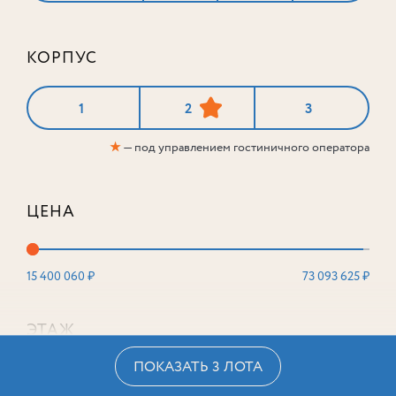
63 565 040
₽
3
121,4
11 из 16
54 030 284
м²
₽
-15%
КОРПУС
1
2
3
★
— под управлением гостиничного оператора
ЦЕНА
15 400 060 ₽
73 093 625 ₽
ЭТАЖ
ПОКАЗАТЬ 3 ЛОТА
2
16