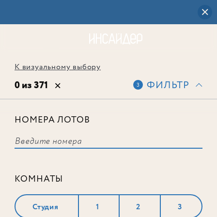
К визуальному выбору
0 из 371
ФИЛЬТР
3
НОМЕРА ЛОТОВ
Выбранным фильтрам не
соответствует ни одного лота
КОМНАТЫ
Студия
1
2
3