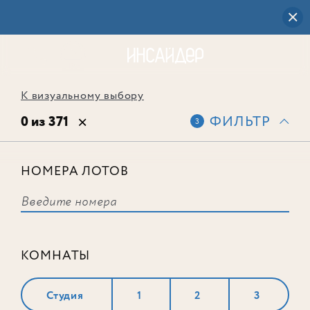
К визуальному выбору
0 из 371
ФИЛЬТР
3
НОМЕРА ЛОТОВ
Выбранным фильтрам не
соответствует ни одного лота
КОМНАТЫ
Студия
1
2
3