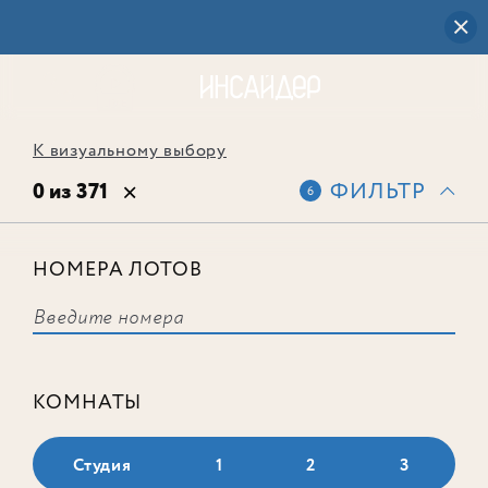
К визуальному выбору
0 из 371
ФИЛЬТР
6
НОМЕРА ЛОТОВ
Выбранным фильтрам не
соответствует ни одного лота
КОМНАТЫ
Студия
1
2
3