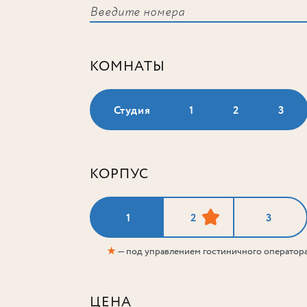
КОМНАТЫ
Студия
1
2
3
КОРПУС
1
2
3
★
— под управлением гостиничного оператор
ЦЕНА