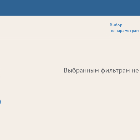
Выбор
ии
Локация
Инвесторам
Собственникам
Способы покупки
по параметрам
Ь
Выбранным фильтрам не 