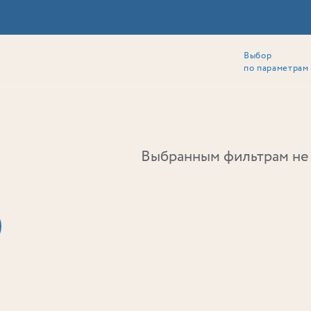
Выбор
ии
Локация
Инвесторам
Собственникам
Способы покупки
по параметрам
Ь
Выбранным фильтрам не 