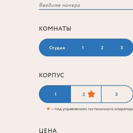
КОМНАТЫ
Студия
1
2
3
КОРПУС
1
2
3
★
— под управлением гостиничного оператор
ЦЕНА