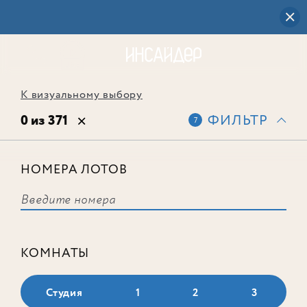
К визуальному выбору
0 из 371
ФИЛЬТР
7
НОМЕРА ЛОТОВ
Выбранным фильтрам не
соответствует ни одного лота
КОМНАТЫ
Студия
1
2
3